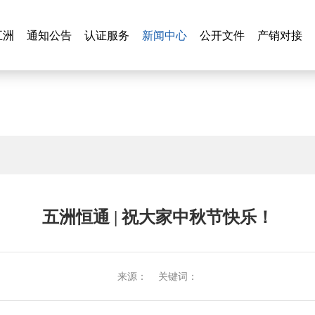
新闻中心
五洲
通知公告
认证服务
新闻中心
公开文件
产销对接
五洲
通知公告
认证服务
公开文件
产销对接
五洲恒通 | 祝大家中秋节快乐！
来源： 关键词：