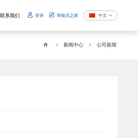
联系我们
登录
审核员之家
中文
联系我们
新闻中心
公司新闻