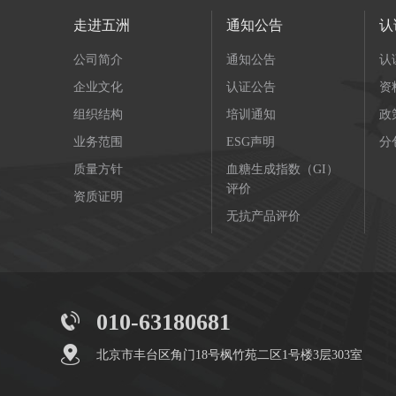
走进五洲
通知公告
认
公司简介
通知公告
认
企业文化
认证公告
资
组织结构
培训通知
政
业务范围
ESG声明
分
质量方针
血糖生成指数（GI）
评价
资质证明
无抗产品评价
010-63180681
北京市丰台区角门18号枫竹苑二区1号楼3层303室