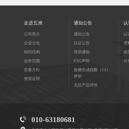
走进五洲
通知公告
认
公司简介
通知公告
认
企业文化
认证公告
资
组织结构
培训通知
政
业务范围
ESG声明
分
质量方针
血糖生成指数（GI）
评价
资质证明
无抗产品评价
010-63180681