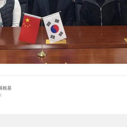
展根基
开