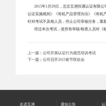
2015年1月29日，北京五洲恒通认证有
认证实施规则》《有机产品管理办法》《有机
针对考试不及格人员，停止公司审核任务，重
经过本次考试，使所有审核/检查人员对《
上一篇：公司开展认证行为规范培训考试
下一篇：公司召开2015春节联欢会
走进五洲
通知公告
认