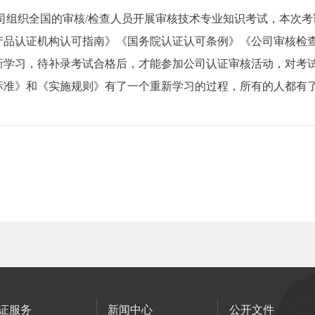
限公司组织全国的审核/检查人员开展审核技术专业知识考试，本
产品认证机构认可指南》《国务院认证认可条例》《公司审核检
新学习，待补录考试合格后，才能参加公司认证审核活动，对考
标准》和《实施规则》有了一个重新学习的过程，所有的人都有
证服务
新闻中心
公开文件