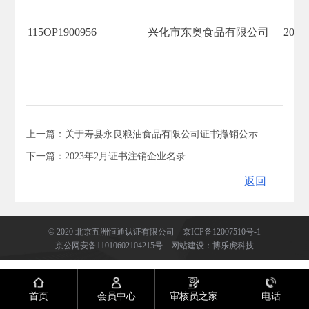
115OP1900956
兴化市东奥食品有限公司
2022/
上一篇：​关于寿县永良粮油食品有限公司证书撤销公示
下一篇：2023年2月证书注销企业名录
返回
返回
© 2020 北京五洲恒通认证有限公司
京ICP备12007510号-1
京公网安备11010602104215号
网站建设
：
博乐虎科技
首页
会员中心
审核员之家
电话