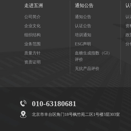
走进五洲
通知公告
认
公司简介
通知公告
认
企业文化
认证公告
资
组织结构
培训通知
政
业务范围
ESG声明
分
质量方针
血糖生成指数（GI）
评价
资质证明
无抗产品评价
010-63180681
北京市丰台区角门18号枫竹苑二区1号楼3层303室