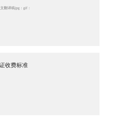
_en中文翻译稿jpg：gif：
认证收费标准