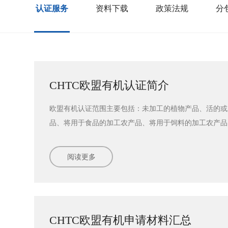
认证服务
资料下载
政策法规
分
资料下载
政策法规
分
CHTC欧盟有机认证简介
欧盟有机认证范围主要包括：未加工的植物产品、活的或
品、将用于食品的加工农产品、将用于饲料的加工农产品
前我机构欧盟批准范围包括：未加工的植物产品和用于食
的欧盟有机产品认证工作正在有条不紊的进行中，首批申
阅读更多
证证书，我们将向广阔的国际市场更进一步。期待您的加
阅读更多
实施规则（编号：CTS/CH....
CHTC欧盟有机申请材料汇总